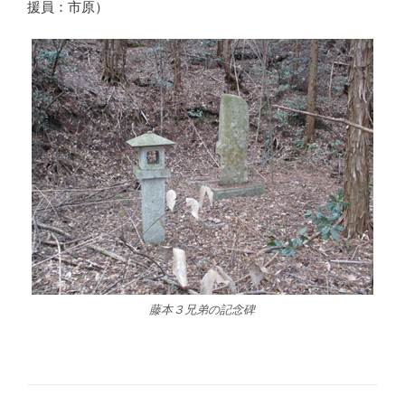
援員：市原）
藤本３兄弟の記念碑