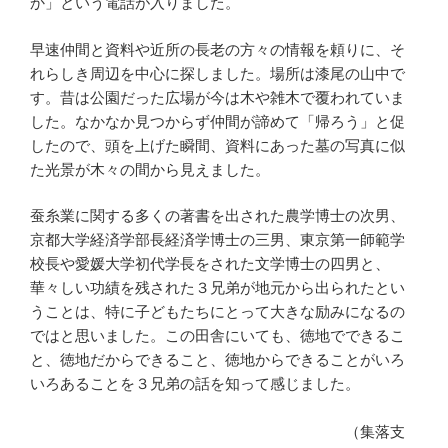
か」という電話が入りました。
早速仲間と資料や近所の長老の方々の情報を頼りに、そ
れらしき周辺を中心に探しました。場所は漆尾の山中で
す。昔は公園だった広場が今は木や雑木で覆われていま
した。なかなか見つからず仲間が諦めて「帰ろう」と促
したので、頭を上げた瞬間、資料にあった墓の写真に似
た光景が木々の間から見えました。
蚕糸業に関する多くの著書を出された農学博士の次男、
京都大学経済学部長経済学博士の三男、東京第一師範学
校長や愛媛大学初代学長をされた文学博士の四男と、
華々しい功績を残された３兄弟が地元から出られたとい
うことは、特に子どもたちにとって大きな励みになるの
ではと思いました。この田舎にいても、徳地でできるこ
と、徳地だからできること、徳地からできることがいろ
いろあることを３兄弟の話を知って感じました。
（集落支