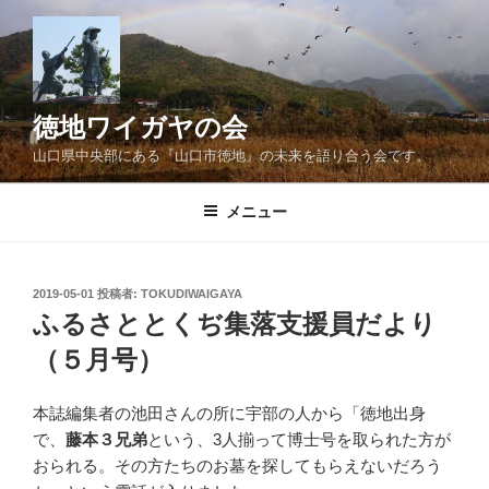
コ
ン
テ
ン
ツ
徳地ワイガヤの会
へ
山口県中央部にある『山口市徳地』の未来を語り合う会です。
ス
キ
メニュー
ッ
プ
投
2019-05-01
投稿者:
TOKUDIWAIGAYA
稿
ふるさととくぢ集落支援員だより
日:
（５月号）
本誌編集者の池田さんの所に宇部の人から「徳地出身
で、
藤本３兄弟
という、3人揃って博士号を取られた方が
おられる。その方たちのお墓を探してもらえないだろう