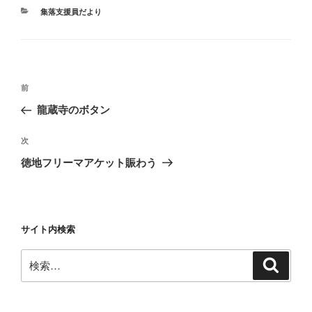
カ
集落支援員だより
テ
ゴ
リ
ー
投
前
前
稿
の
龍蔵寺のボタン
ナ
投
ビ
稿
次
次
ゲ
の
徳地フリーマアケット賑わう
投
ー
稿
シ
ョ
サイト内検索
ン
検
検
索
索: