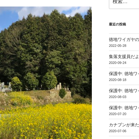
索:
最近の投稿
徳地ワイガヤ
2022-05-28
集落支援員だ
2020-09-24
保護中: 徳地
2020-08-18
保護中: 徳地
2020-08-03
保護中: 徳地
2020-07-20
カナブンが来
2020-07-06