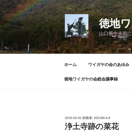
コ
ン
テ
徳地ワ
ン
ツ
山口県中央部に
へ
ス
キ
ッ
ホーム
ワイガヤの会のあゆみ
プ
徳地ワイガヤの会総会議事録
投
2019-04-05
投稿者:
KEIJIIKAJI
稿
浄土寺跡の菜花
日: