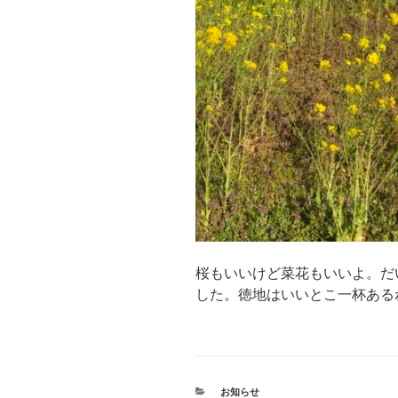
桜もいいけど菜花もいいよ。だ
した。徳地はいいとこ一杯ある
カ
お知らせ