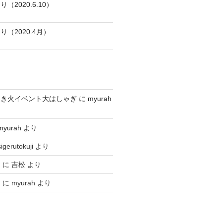
2020.6.10）
（2020.4月）
焚き火イベント大はしゃぎ
に
myurah
myurah
より
sigerutokuji
より
ヤ
に
吉松
より
ヤ
に
myurah
より