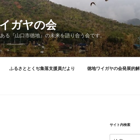
イガヤの会
ある『山口市徳地』の未来を語り合う会です。
ふるさととくぢ集落支援員だより
徳地ワイガヤの会発展的解
サイト内検索
検