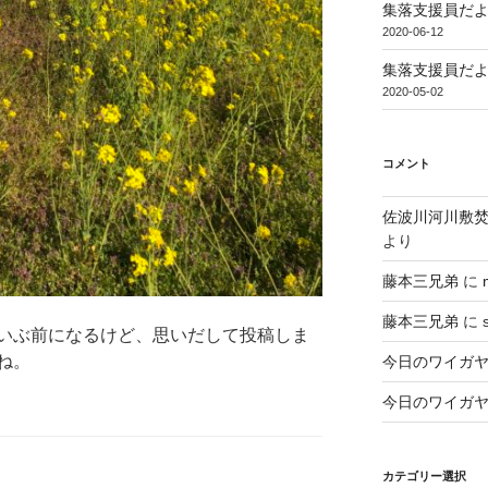
集落支援員だより（
2020-06-12
集落支援員だより
2020-05-02
コメント
佐波川河川敷
より
藤本三兄弟
に
藤本三兄弟
に
いぶ前になるけど、思いだして投稿しま
ね。
今日のワイガ
今日のワイガ
カテゴリー選択