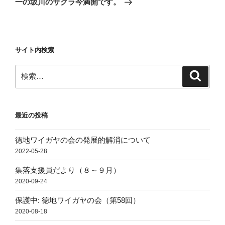
一の坂川のサクラ今満開です。
投
ー
稿
シ
ョ
サイト内検索
ン
検
検
索
索:
最近の投稿
徳地ワイガヤの会の発展的解消について
2022-05-28
集落支援員だより（８～９月）
2020-09-24
保護中: 徳地ワイガヤの会（第58回）
2020-08-18