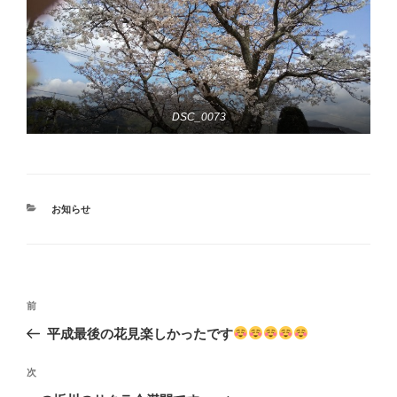
DSC_0073
カ
お知らせ
テ
ゴ
リ
ー
投
前
前
稿
の
平成最後の花見楽しかったです
ナ
投
ビ
稿
次
次
ゲ
の