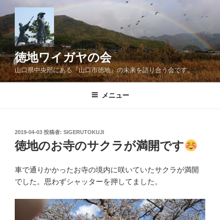
コ
ン
テ
ン
ツ
徳地ワイガヤの会
へ
山口県中央部にある『山口市徳地』の未来を語り合う会です。
ス
キ
メニュー
ッ
プ
投
2019-04-03
投稿者:
SIGERUTOKUJI
稿
徳地のお寺のサクラが満開です
日:
車で通りかかったお寺の境内に咲いていたサクラが満開
でした。思わずシャッターを押してました。