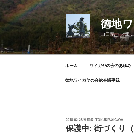
コ
ン
テ
徳地ワ
ン
ツ
山口県中央部に
へ
ス
キ
ッ
ホーム
ワイガヤの会のあゆみ
プ
徳地ワイガヤの会総会議事録
投
2018-02-28
投稿者:
TOKUDIWAIGAYA
稿
保護中: 街づくり
日: