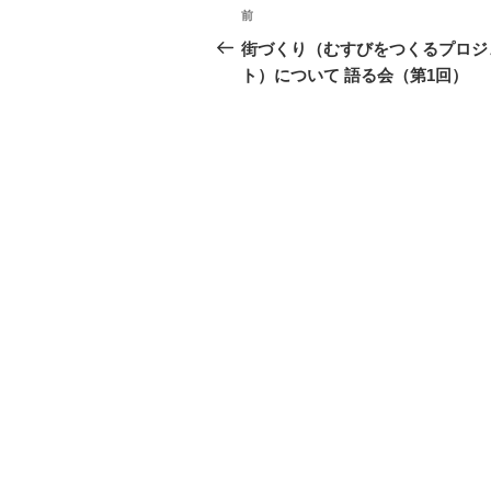
投
前
前
稿
の
街づくり（むすびをつくるプロジ
投
ト）について 語る会（第1回）
ナ
稿
ビ
ゲ
ー
シ
ョ
ン