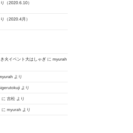
2020.6.10）
（2020.4月）
焚き火イベント大はしゃぎ
に
myurah
myurah
より
sigerutokuji
より
ヤ
に
吉松
より
ヤ
に
myurah
より