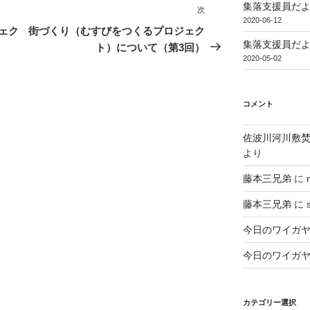
集落支援員だより（
次
次
2020-06-12
の
ェク
街づくり（むすびをつくるプロジェク
投
集落支援員だより
ト）について（第3回）
2020-05-02
稿
コメント
佐波川河川敷
より
藤本三兄弟
に
藤本三兄弟
に
今日のワイガ
今日のワイガ
カテゴリー選択