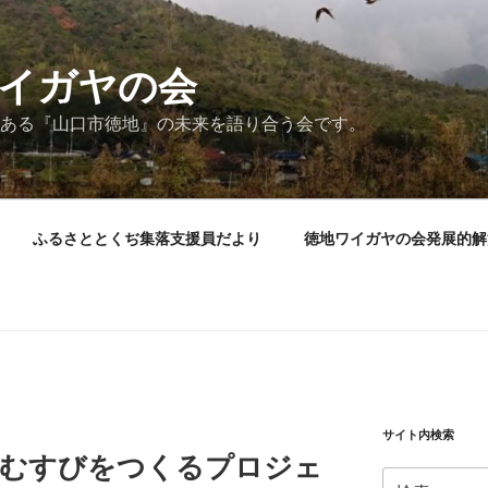
イガヤの会
ある『山口市徳地』の未来を語り合う会です。
ふるさととくぢ集落支援員だより
徳地ワイガヤの会発展的解
サイト内検索
（むすびをつくるプロジェ
検